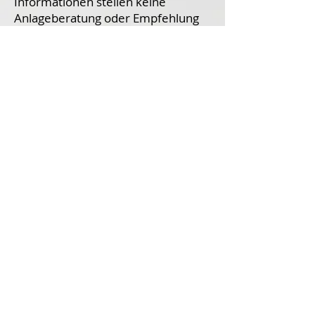
Informationen stellen keine
Anlageberatung oder Empfehlung
zum Kauf oder Verkauf von
Wertpapieren dar (§ 85 WpHG). Sie
dienen lediglich der persönlichen
Information und geben
ausschließlich die Meinung des
Autors wieder. Es wird keine
Empfehlung für eine bestimmte
Anlagestrategie abgegeben. Die
Inhalte von Frau Investiert richten
sich ausschließlich an natürliche
Personen mit Wohnsitz in der
Bundesrepublik Deutschland.
Die veröffentlichten Artikel,
Analysen, Daten, Tools und
Prognosen sind mit größter Sorgfalt
und nach bestem Wissen und
Gewissen recherchiert und erstellt.
Die Quellen wurden als